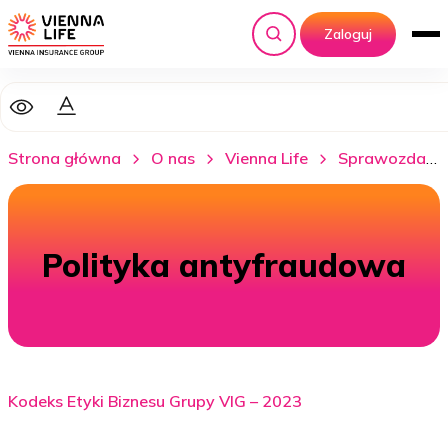
Zaloguj
Szukaj
Strona główna
O nas
Vienna Life
Sprawozdania i raporty
Polityka antyfraudowa
Kodeks Etyki Biznesu Grupy VIG – 2023