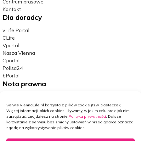
Centrum prasowe
Kontakt
Dla doradcy
vLife Portal
CLife
Vportal
Nasza Vienna
Cportal
Polisa24
bPortal
Nota prawna
Polityka prywatności
Ustawienia cookies
Serwis ViennaLife.pl korzysta z plików cookie (tzw. ciasteczek).
Więcej informacji jakich cookies używamy, w jakim celu oraz jak nimi
Dane osobowe
zarządzać, znajdziesz na stronie
Polityka prywatności
. Dalsze
Bezpieczeństwo w internecie
korzystanie z serwisu bez zmiany ustawień w przeglądarce oznacza
zgodę na wykorzystywanie plików cookies.
Facebook
LinkedIn