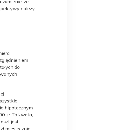
rozumienie, że
rspektywy należy
ierci
względnieniem
tałych do
nowanych
ej
szystkie
cie hipotecznym
0 zł. To kwota,
oszt jest
ł miesięcznie.