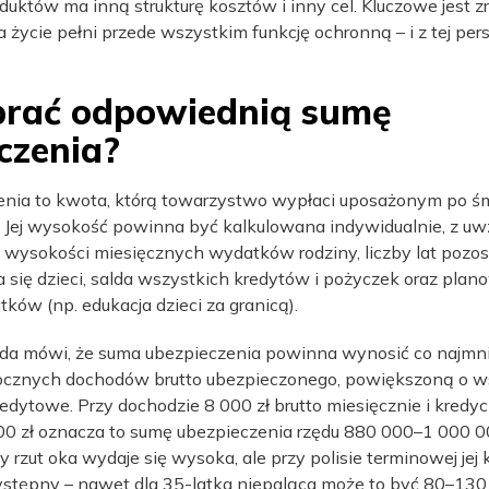
duktów ma inną strukturę kosztów i inny cel. Kluczowe jest z
 życie pełni przede wszystkim funkcję ochronną – i z tej pe
brać odpowiednią sumę
czenia?
nia to kwota, którą towarzystwo wypłaci uposażonym po śm
 Jej wysokość powinna być kalkulowana indywidualnie, z u
: wysokości miesięcznych wydatków rodziny, liczby lat pozos
 się dzieci, salda wszystkich kredytów i pożyczek oraz pla
ków (np. edukacja dzieci za granicą).
da mówi, że suma ubezpieczenia powinna wynosić co najmni
rocznych dochodów brutto ubezpieczonego, powiększoną o w
dytowe. Przy dochodzie 8 000 zł brutto miesięcznie i kredy
0 zł oznacza to sumę ubezpieczenia rzędu 880 000–1 000 00
 rzut oka wydaje się wysoka, ale przy polisie terminowej jej k
ystępny – nawet dla 35-latka niepaląca może to być 80–130 z