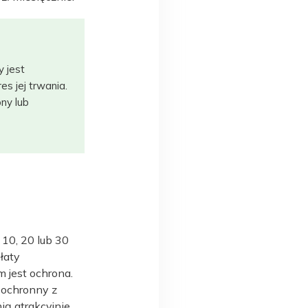
y jest
s jej trwania.
ny lub
 10, 20 lub 30
łaty
m jest ochrona.
 ochronny z
ią atrakcyjnie,