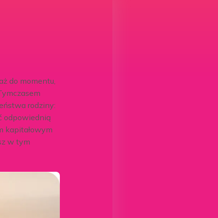
 aż do momentu,
i. Tymczasem
eństwa rodziny:
ć odpowiednią
em kapitałowym
esz w tym