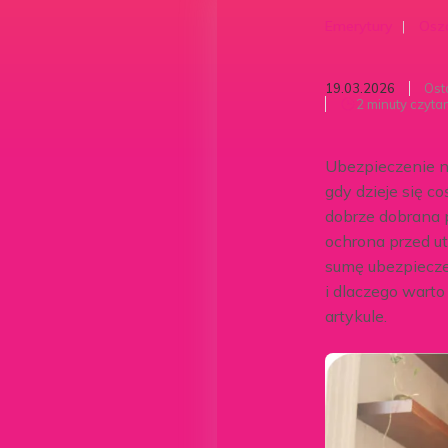
Emerytury
Oszc
19.03.2026
Ost
2 minuty czyta
Ubezpieczenie na
gdy dzieje się c
dobrze dobrana 
ochrona przed u
sumę ubezpiecze
i dlaczego warto
artykule.