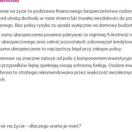
wnioski
enie na życie to podstawa finansowego bezpieczeństwa rodziny
rzed utratą dochodu w razie śmierci lub trwałej niezdolności do pr
onego. Bez polisy ryzyko to spada wyłącznie na domowy budżet
sumy ubezpieczenia powinna pokrywać co najmniej 5-krotność r
ubezpieczonego oraz całość pozostałych zobowiązań kredytow
suma ubezpieczenia to najczęstszy błąd przy zakupie polisy.
rminowe są znacznie tańsze od polis z komponentem inwestycyjn
i przypadków lepiej spełniają swoją ochronną funkcję. Osobne in
hrona to strategia rekomendowana przez większość niezależny
ch.
ie na życie – dlaczego warto je mieć?