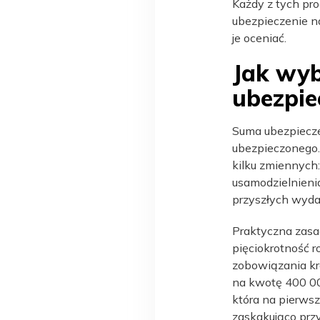
Każdy z tych pro
ubezpieczenie na
je oceniać.
Jak wy
ubezpie
Suma ubezpiecze
ubezpieczonego.
kilku zmiennych
usamodzielnienia
przyszłych wydat
Praktyczna zasa
pięciokrotność 
zobowiązania kre
na kwotę 400 00
która na pierwszy
zaskakująco prz