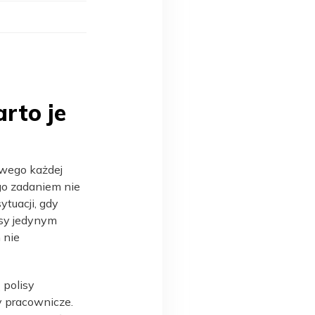
rto je
owego każdej
ego zadaniem nie
tuacji, gdy
isy jedynym
 nie
 polisy
y pracownicze.