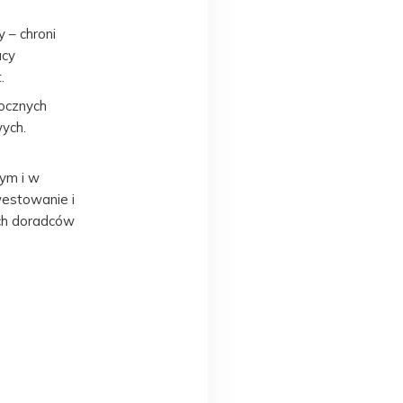
 – chroni
acy
.
ocznych
ych.
ym i w
westowanie i
ch doradców