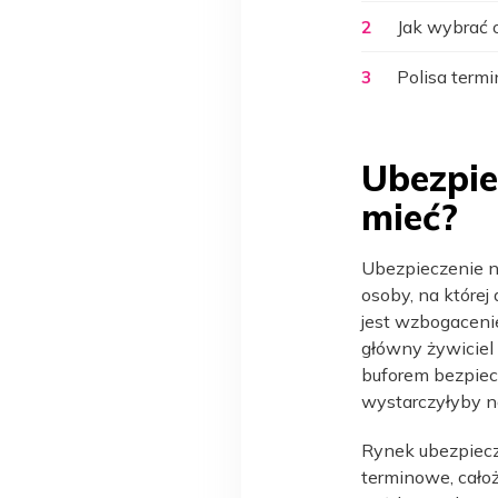
Jak wybrać 
2
Polisa term
3
Ubezpie
mieć?
Ubezpieczenie n
osoby, na której
jest wzbogacenie
główny żywiciel 
buforem bezpiecz
wystarczyłyby n
Rynek ubezpiecz
terminowe, cało