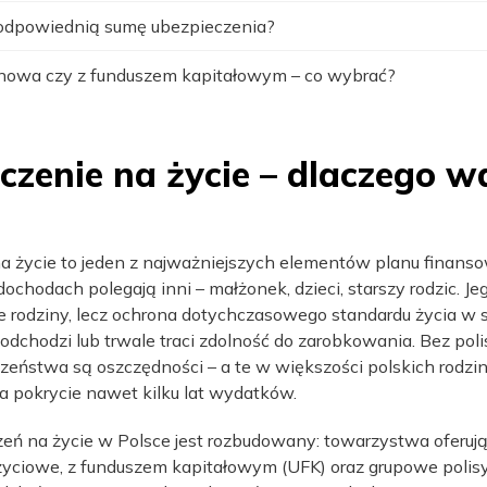
odpowiednią sumę ubezpieczenia?
inowa czy z funduszem kapitałowym – co wybrać?
czenie na życie – dlaczego wa
a życie to jeden z najważniejszych elementów planu finans
 dochodach polegają inni – małżonek, dzieci, starszy rodzic. J
 rodziny, lecz ochrona dotychczasowego standardu życia w sy
odchodzi lub trwale traci zdolność do zarobkowania. Bez pol
eństwa są oszczędności – a te w większości polskich rodzin
a pokrycie nawet kilku lat wydatków.
eń na życie w Polsce jest rozbudowany: towarzystwa oferują
życiowe, z funduszem kapitałowym (UFK) oraz grupowe polis