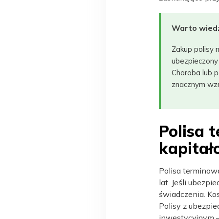
Warto wied
Zakup polisy 
ubezpieczony 
Choroba lub 
znacznym wzr
Polisa 
kapitał
Polisa terminowa
lat. Jeśli ubez
świadczenia. Kosz
Polisy z ubezpi
inwestycyjnym – 