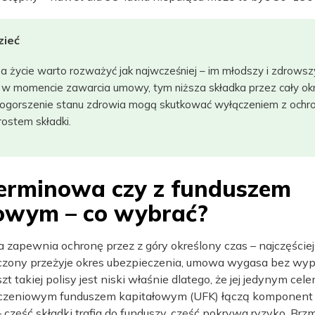
zieć
na życie warto rozważyć jak najwcześniej – im młodszy i zdrowsz
w momencie zawarcia umowy, tym niższa składka przez cały okre
pogorszenie stanu zdrowia mogą skutkować wyłączeniem z ochro
ostem składki.
terminowa czy z funduszem
owym – co wybrać?
 zapewnia ochronę przez z góry określony czas – najczęściej
pieczony przeżyje okres ubezpieczenia, umowa wygasa bez wyp
t takiej polisy jest niski właśnie dlatego, że jej jedynym cele
eczeniowym funduszem kapitałowym (UFK) łączą komponent
część składki trafia do funduszy, część pokrywa ryzyko. Brzm