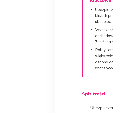
Kluczowe 
Ubezpiecz
bliskich p
ubezpiecz
Wysokość 
dochodów 
Zaniżona 
Polisy te
większośc
osobna oc
finansowy
Spis treści
Ubezpieczen
1