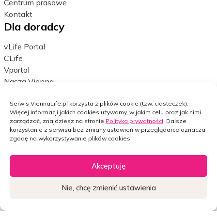
Centrum prasowe
Kontakt
Dla doradcy
vLife Portal
CLife
Vportal
Nasza Vienna
Cportal
Polisa24
Serwis ViennaLife.pl korzysta z plików cookie (tzw. ciasteczek).
Więcej informacji jakich cookies używamy, w jakim celu oraz jak nimi
bPortal
zarządzać, znajdziesz na stronie
Polityka prywatności
. Dalsze
Nota prawna
korzystanie z serwisu bez zmiany ustawień w przeglądarce oznacza
zgodę na wykorzystywanie plików cookies.
Polityka prywatności
Ustawienia cookies
Akceptuję
Dane osobowe
Bezpieczeństwo w internecie
Nie, chcę zmienić ustawienia
Facebook
LinkedIn
Widget
Widget
Widget