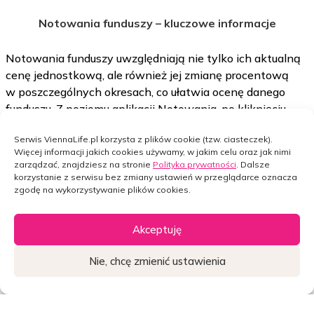
Notowania funduszy – kluczowe informacje
Notowania funduszy uwzględniają nie tylko ich aktualną
cenę jednostkową, ale również jej zmianę procentową
w poszczególnych okresach, co ułatwia ocenę danego
funduszu. Z poziomu aplikacji Notowania, po kliknięciu
w nazwę funduszu wyświetli się strona www z opisem
Serwis ViennaLife.pl korzysta z plików cookie (tzw. ciasteczek).
funduszu i najważniejszymi informacjami na temat
Więcej informacji jakich cookies używamy, w jakim celu oraz jak nimi
strategii inwestowania oraz firmy zarządzającej
zarządzać, znajdziesz na stronie
Polityka prywatności
. Dalsze
funduszem. Notowania funduszy przedstawione
korzystanie z serwisu bez zmiany ustawień w przeglądarce oznacza
zgodę na wykorzystywanie plików cookies.
w szczegółowy i wygodny sposób dają naszym klientom
szersze pole manewru i spektrum informacji.
Akceptuję
Nie, chcę zmienić ustawienia
Widget
Widget
Widget