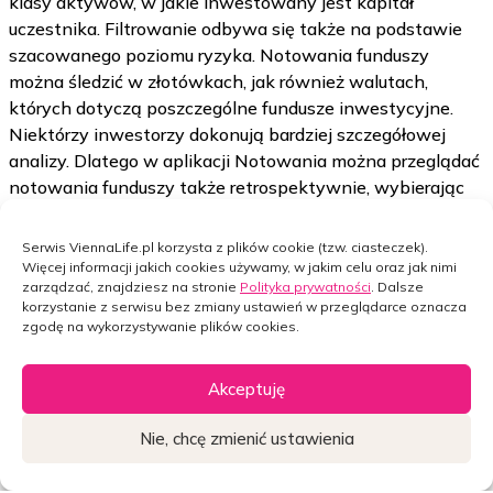
klasy aktywów, w jakie inwestowany jest kapitał
uczestnika. Filtrowanie odbywa się także na podstawie
szacowanego poziomu ryzyka. Notowania funduszy
można śledzić w złotówkach, jak również walutach,
których dotyczą poszczególne fundusze inwestycyjne.
Niektórzy inwestorzy dokonują bardziej szczegółowej
analizy. Dlatego w aplikacji Notowania można przeglądać
notowania funduszy także retrospektywnie, wybierając
interesującą nas datę.
Serwis ViennaLife.pl korzysta z plików cookie (tzw. ciasteczek).
Notowania funduszy – kluczowe informacje
Więcej informacji jakich cookies używamy, w jakim celu oraz jak nimi
zarządzać, znajdziesz na stronie
Polityka prywatności
. Dalsze
korzystanie z serwisu bez zmiany ustawień w przeglądarce oznacza
Notowania funduszy uwzględniają nie tylko ich aktualną
zgodę na wykorzystywanie plików cookies.
cenę jednostkową, ale również jej zmianę procentową
w poszczególnych okresach, co ułatwia ocenę danego
Akceptuję
funduszu. Z poziomu aplikacji Notowania, po kliknięciu
w nazwę funduszu wyświetli się strona www z opisem
Nie, chcę zmienić ustawienia
funduszu i najważniejszymi informacjami na temat
strategii inwestowania oraz firmy zarządzającej
Widget
Widget
Widget