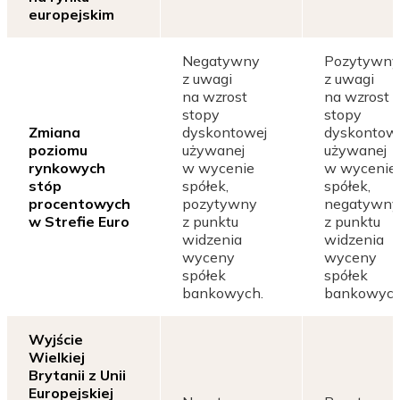
europejskim
Negatywny
Pozytywny
z uwagi
z uwagi
na wzrost
na wzrost
stopy
stopy
Zmiana
dyskontowej
dyskontow
poziomu
używanej
używanej
rynkowych
w wycenie
w wycenie
stóp
spółek,
spółek,
procentowych
pozytywny
negatywny
w Strefie Euro
z punktu
z punktu
widzenia
widzenia
wyceny
wyceny
spółek
spółek
bankowych.
bankowych
Wyjście
Wielkiej
Brytanii z Unii
Europejskiej