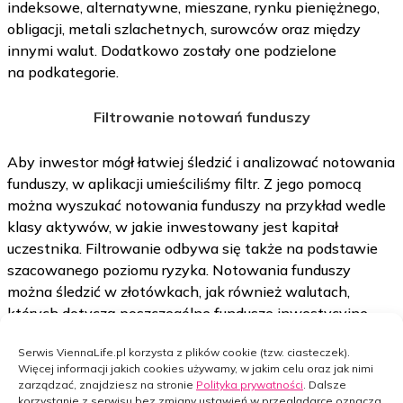
indeksowe, alternatywne, mieszane, rynku pieniężnego,
obligacji, metali szlachetnych, surowców oraz między
innymi walut. Dodatkowo zostały one podzielone
na podkategorie.
Filtrowanie notowań funduszy
Aby inwestor mógł łatwiej śledzić i analizować notowania
funduszy, w aplikacji umieściliśmy filtr. Z jego pomocą
można wyszukać notowania funduszy na przykład wedle
klasy aktywów, w jakie inwestowany jest kapitał
uczestnika. Filtrowanie odbywa się także na podstawie
szacowanego poziomu ryzyka. Notowania funduszy
można śledzić w złotówkach, jak również walutach,
których dotyczą poszczególne fundusze inwestycyjne.
Niektórzy inwestorzy dokonują bardziej szczegółowej
Serwis ViennaLife.pl korzysta z plików cookie (tzw. ciasteczek).
analizy. Dlatego w aplikacji Notowania można przeglądać
Więcej informacji jakich cookies używamy, w jakim celu oraz jak nimi
notowania funduszy także retrospektywnie, wybierając
zarządzać, znajdziesz na stronie
Polityka prywatności
. Dalsze
interesującą nas datę.
korzystanie z serwisu bez zmiany ustawień w przeglądarce oznacza