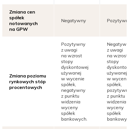
Zmiana cen
spółek
Negatywny
Pozytywn
notowanych
na GPW
Pozytywny
Negatyw
z uwagi
z uwagi
na wzrost
na wzrost
stopy
stopy
dyskontowej
dyskonto
używanej
używanej
Zmiana poziomu
w wycenie
w wyceni
rynkowych stóp
spółek,
spółek,
procentowych
negatywny
pozytywn
z punktu
z punktu
widzenia
widzenia
wyceny
wyceny
spółek
spółek
bankowych.
bankowyc