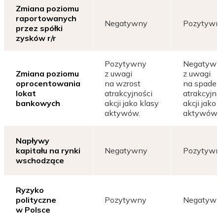
Zmiana poziomu
raportowanych
Negatywny
Pozytywn
przez spółki
zysków r/r
Pozytywny
Negatyw
Zmiana poziomu
z uwagi
z uwagi
oprocentowania
na wzrost
na spadek
lokat
atrakcyjności
atrakcyjno
bankowych
akcji jako klasy
akcji jako 
aktywów.
aktywów.
Napływy
kapitału na rynki
Negatywny
Pozytywn
wschodzące
Ryzyko
polityczne
Pozytywny
Negatyw
w Polsce