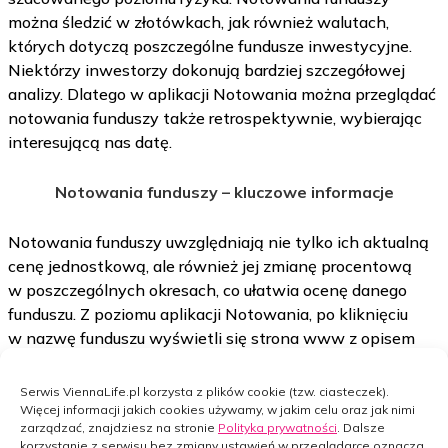
można śledzić w złotówkach, jak również walutach,
których dotyczą poszczególne fundusze inwestycyjne.
Niektórzy inwestorzy dokonują bardziej szczegółowej
analizy. Dlatego w aplikacji Notowania można przeglądać
notowania funduszy także retrospektywnie, wybierając
interesującą nas datę.
Notowania funduszy – kluczowe informacje
Notowania funduszy uwzględniają nie tylko ich aktualną
cenę jednostkową, ale również jej zmianę procentową
w poszczególnych okresach, co ułatwia ocenę danego
funduszu. Z poziomu aplikacji Notowania, po kliknięciu
w nazwę funduszu wyświetli się strona www z opisem
funduszu i najważniejszymi informacjami na temat
strategii inwestowania oraz firmy zarządzającej
Serwis ViennaLife.pl korzysta z plików cookie (tzw. ciasteczek).
funduszem. Notowania funduszy przedstawione
Więcej informacji jakich cookies używamy, w jakim celu oraz jak nimi
zarządzać, znajdziesz na stronie
Polityka prywatności
. Dalsze
w szczegółowy i wygodny sposób dają naszym klientom
korzystanie z serwisu bez zmiany ustawień w przeglądarce oznacza