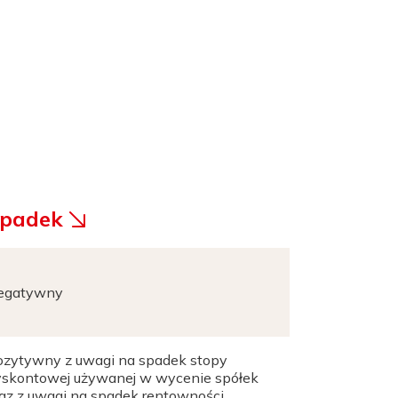
padek
egatywny
ozytywny z uwagi na spadek stopy
yskontowej używanej w wycenie spółek
az z uwagi na spadek rentowności