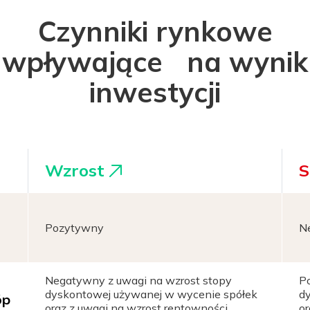
Czynniki rynkowe
wpływające na wynik
inwestycji
Wzrost
S
Pozytywny
N
Negatywny z uwagi na wzrost stopy
P
dyskontowej używanej w wycenie spółek
d
óp
oraz z uwagi na wzrost rentowności
or