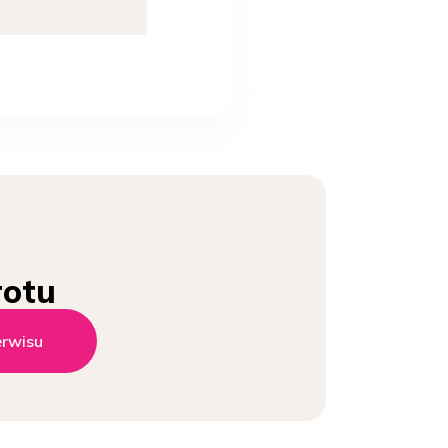
rotu
erwisu