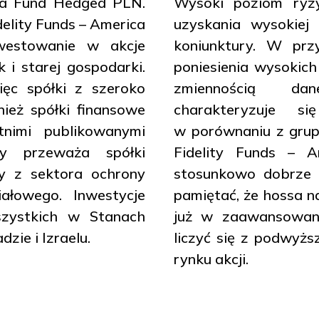
ica Fund Hedged PLN.
Wysoki poziom ryzy
delity Funds – America
uzyskania wysokiej
estowanie w akcje
koniunktury. W prz
 i starej gospodarki.
poniesienia wysokich
ięc spółki z szeroko
zmiennością dan
nież spółki finansowe
charakteryzuje s
tnimi publikowanymi
w porównaniu z grup
cy przeważa spółki
Fidelity Funds – 
y z sektora ochrony
stosunkowo dobrze 
ałowego. Inwestycje
pamiętać, że hossa n
szystkich w Stanach
już w zaawansowane
zie i Izraelu.
liczyć się z podwyż
rynku akcji.