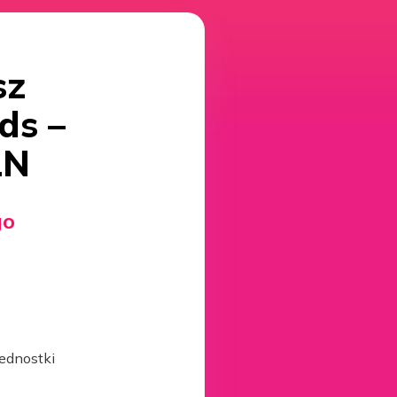
sz
ds –
LN
go
jednostki