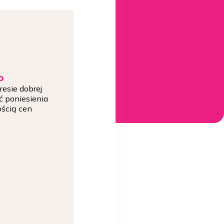
o
esie dobrej
ć poniesienia
ością cen