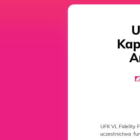
U
Kap
A
UFK VL Fidelity 
uczestnictwa fun