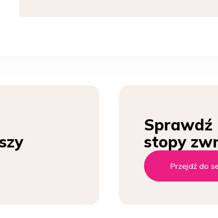
Sprawdź
szy
stopy zw
Przejdź do s