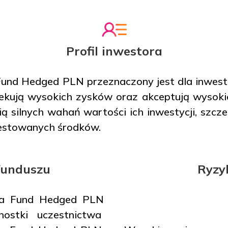
Profil inwestora
Fund Hedged PLN przeznaczony jest dla inwest
czekują wysokich zysków oraz akceptują wysok
cią silnych wahań wartości ich inwestycji, szcz
westowanych środków.
 funduszu
Ryzy
ica Fund Hedged PLN
nostki uczestnictwa