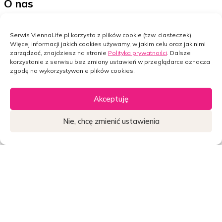
O nas
Vienna Life
Kariera
Serwis ViennaLife.pl korzysta z plików cookie (tzw. ciasteczek).
Więcej informacji jakich cookies używamy, w jakim celu oraz jak nimi
Zrównoważony rozwój
zarządzać, znajdziesz na stronie
Polityka prywatności
. Dalsze
Aktualności
korzystanie z serwisu bez zmiany ustawień w przeglądarce oznacza
Centrum prasowe
zgodę na wykorzystywanie plików cookies.
Kontakt
Dla doradcy
Akceptuję
vLife Portal
Nie, chcę zmienić ustawienia
CLife
Vportal
Widget
Widget
Widget
Nasza Vienna
Cportal
Polisa24
bPortal
Nota prawna
Polityka prywatności