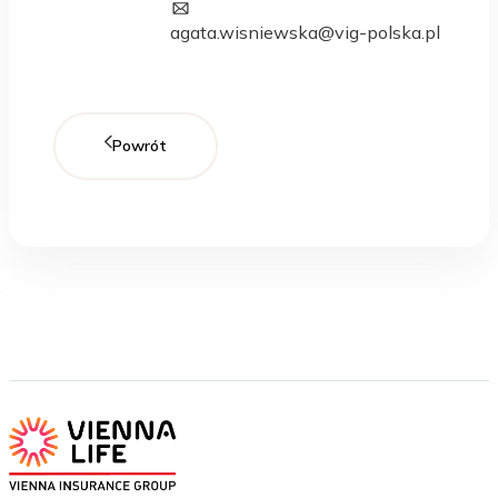
agata.wisniewska@vig-polska.pl
Powrót