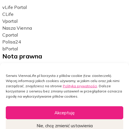
vLife Portal
CLife
Vportal
Nasza Vienna
Cportal
Polisa24
bPortal
Nota prawna
Polityka prywatności
Ustawienia cookies
Serwis ViennaLife.pl korzysta z plików cookie (tzw. ciasteczek).
Więcej informacji jakich cookies używamy, w jakim celu oraz jak nimi
Dane osobowe
zarządzać, znajdziesz na stronie
Polityka prywatności
. Dalsze
Bezpieczeństwo w internecie
korzystanie z serwisu bez zmiany ustawień w przeglądarce oznacza
zgodę na wykorzystywanie plików cookies.
Facebook
LinkedIn
Akceptuję
Copyright © Vienna Life TU na Życie S.A.
Zarządzaj zgodami
Nie, chcę zmienić ustawienia