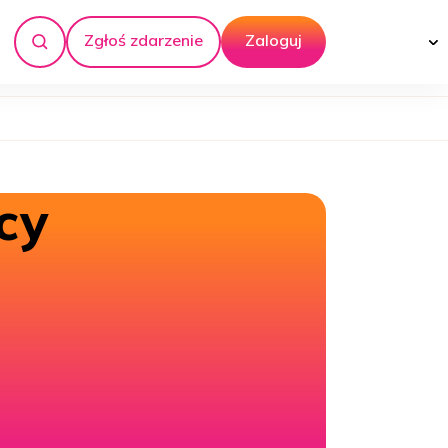
Zgłoś zdarzenie
Zaloguj
Szukaj
cy