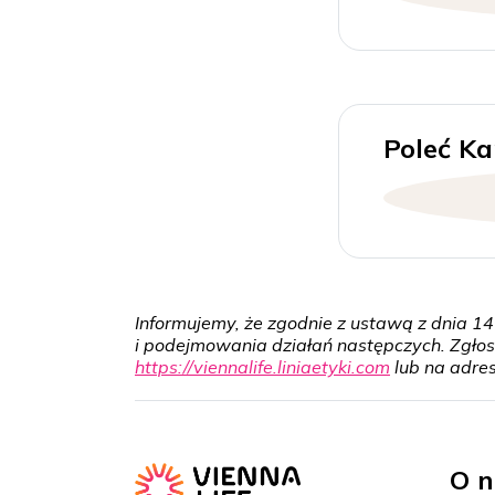
Poleć K
Informujemy, że zgodnie z ustawą z dnia 1
i podejmowania działań następczych. Zgło
https://viennalife.liniaetyki.com
lub na adre
O n