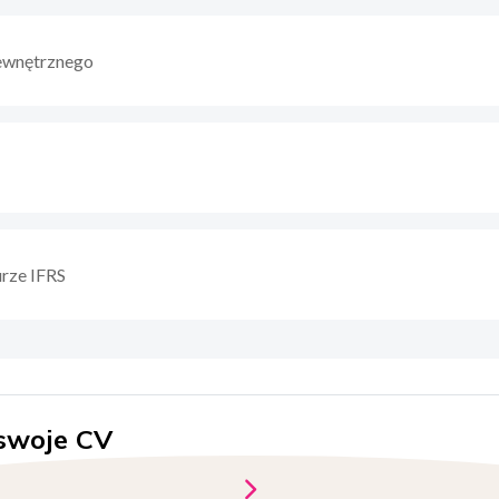
Wewnętrznego
urze IFRS
swoje CV