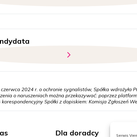
andydata
4 czerwca 2024 r. o ochronie sygnalistów, Spółka wdrożyła
szenia o naruszeniach można przekazywać: poprzez platfor
s korespondencyjny Spółki z dopiskiem: Komisja Zgłoszeń W
as
Dla doradcy
Not
Serwis Vien