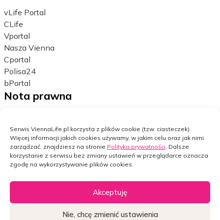
vLife Portal
CLife
Vportal
Nasza Vienna
Cportal
Polisa24
bPortal
Nota prawna
Polityka prywatności
Ustawienia cookies
Serwis ViennaLife.pl korzysta z plików cookie (tzw. ciasteczek).
Więcej informacji jakich cookies używamy, w jakim celu oraz jak nimi
Dane osobowe
zarządzać, znajdziesz na stronie
Polityka prywatności
. Dalsze
Bezpieczeństwo w internecie
korzystanie z serwisu bez zmiany ustawień w przeglądarce oznacza
zgodę na wykorzystywanie plików cookies.
Facebook
LinkedIn
Akceptuję
Copyright © Vienna Life TU na Życie S.A.
Zarządzaj zgodami
Nie, chcę zmienić ustawienia