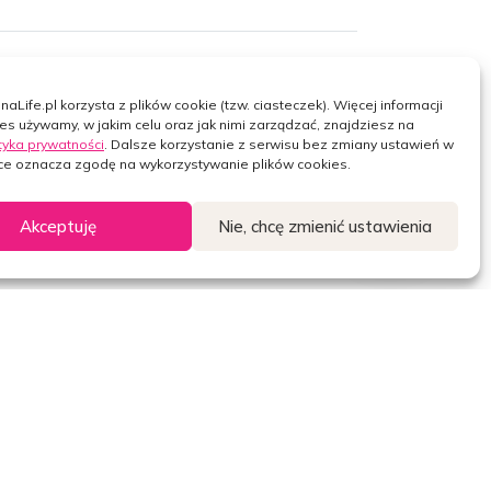
a prawna
naLife.pl korzysta z plików cookie (tzw. ciasteczek). Więcej informacji
ies używamy, w jakim celu oraz jak nimi zarządzać, znajdziesz na
Facebook
LinkedIn
tyka prywatności
. Dalsze korzystanie z serwisu bez zmiany ustawień w
yka prywatności
ce oznacza zgodę na wykorzystywanie plików cookies.
ienia cookies
 osobowe
Akceptuję
Nie, chcę zmienić ustawienia
eczeństwo w
ecie
Widget
Widget
Widget