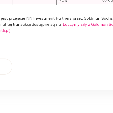
(PLN)
Obliga
est przejęcie NN Investment Partners przez Goldman Sachs
mat tej transakcji dostępne są na
Łączymy siły z Goldman S
fi.pl)