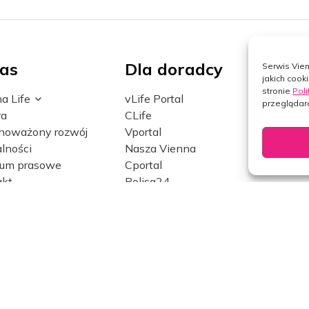
as
Dla doradcy
Not
Serwis Vien
jakich cook
stronie
Poli
a Life
vLife Portal
Polit
przeglądar
ra
CLife
Ustaw
noważony rozwój
Vportal
Dane
lności
Nasza Vienna
Bezpi
rum prasowe
Cportal
intern
akt
Polisa24
bPortal