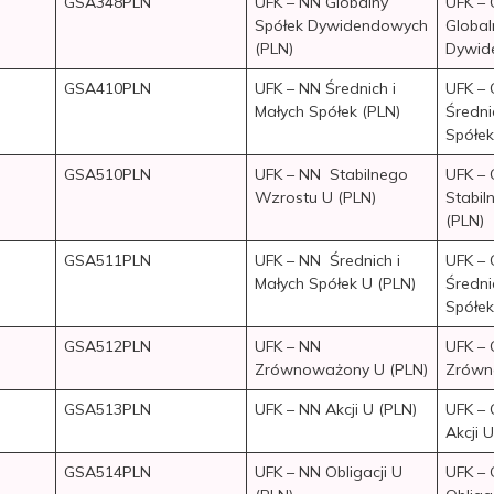
GSA348PLN
UFK – NN Globalny
UFK –
Spółek Dywidendowych
Global
(PLN)
Dywid
GSA410PLN
UFK – NN Średnich i
UFK –
Małych Spółek (PLN)
Średni
Spółek
GSA510PLN
UFK – NN Stabilnego
UFK –
Wzrostu U (PLN)
Stabil
(PLN)
GSA511PLN
UFK – NN Średnich i
UFK –
Małych Spółek U (PLN)
Średni
Spółek
GSA512PLN
UFK – NN
UFK –
Zrównoważony U (PLN)
Zrówn
GSA513PLN
UFK – NN Akcji U (PLN)
UFK –
Akcji 
GSA514PLN
UFK – NN Obligacji U
UFK –