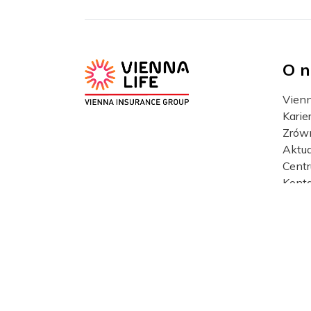
O n
Vienn
Karie
Zrów
Aktua
Cent
Kont
Copyright © Vienna Life TU na Życie S.A.
Zarządzaj zgodami
Ten serwis używa Google’s Invisible reCAPTCHA