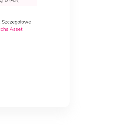
cji U (PLN)
. Szczegółowe
achs Asset