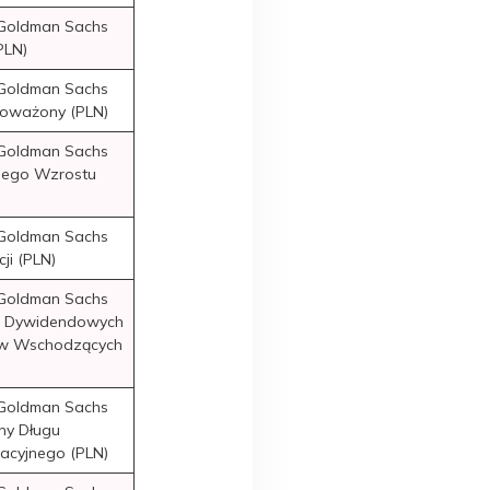
 Goldman Sachs
PLN)
 Goldman Sachs
oważony (PLN)
 Goldman Sachs
nego Wzrostu
 Goldman Sachs
cji (PLN)
 Goldman Sachs
k Dywidendowych
w Wschodzących
 Goldman Sachs
ny Długu
acyjnego (PLN)