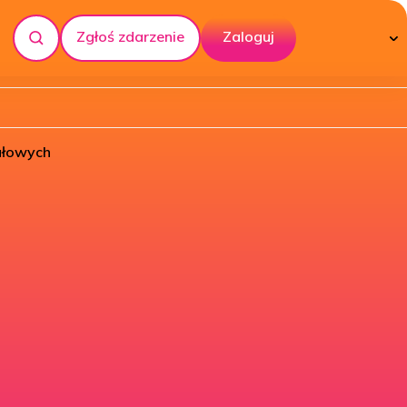
Zgłoś zdarzenie
Zaloguj
Szukaj
ałowych