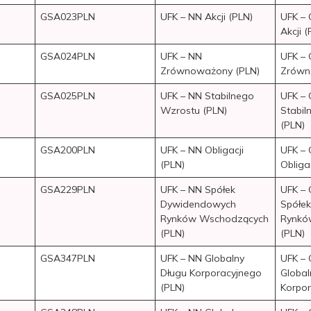
GSA023PLN
UFK – NN Akcji (PLN)
UFK –
Akcji (
GSA024PLN
UFK – NN
UFK –
Zrównoważony (PLN)
Zrówn
GSA025PLN
UFK – NN Stabilnego
UFK –
Wzrostu (PLN)
Stabil
(PLN)
GSA200PLN
UFK – NN Obligacji
UFK –
(PLN)
Obliga
GSA229PLN
UFK – NN Spółek
UFK –
Dywidendowych
Spółe
Rynków Wschodzących
Rynkó
(PLN)
(PLN)
GSA347PLN
UFK – NN Globalny
UFK –
Długu Korporacyjnego
Global
(PLN)
Korpor