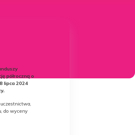
funduszy
ję półroczną o
8 lipca 2024
y.
 uczestnictwa,
ku, do wyceny