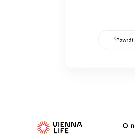
Powrót
O n