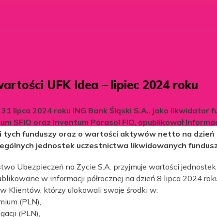
wartości UFK Idea – lipiec 2024 roku
 31 lipca 2024 roku ING Bank Śląski S.A., jako likwidator 
um SFIO oraz Inventum Parasol FIO, opublikował Informac
ji tych funduszy oraz o wartości aktywów netto na dzień 
zególnych jednostek uczestnictwa likwidowanych fundusz
wo Ubezpieczeń na Życie S.A. przyjmuje wartości jednostek
ublikowane w informacji półrocznej na dzień 8 lipca 2024 ro
 Klientów, którzy ulokowali swoje środki w:
emium (PLN),
gacji (PLN),