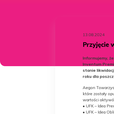
13.08.2024
Przyjęcie 
Informujemy, że
Inventum Premi
stanie likwidac
roku dla poszc
Aegon Towarzyst
które zostały op
wartości aktywów
• UFK – Idea Pr
• UFK – Idea Obli