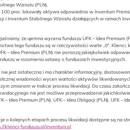
bilnego Wzrostu (PLN),
w 100 proc. lokowały aktywa odpowiednio w Inventum Premi
cji i Inventum Stabilnego Wzrostu działających w ramach In
jaśniamy, że ujemna wycena funduszu UFK – Idea Premium (P
nictwa tego funduszu są w rzeczywistości warte „0″. Klienci, 
UFK – Idea Premium (PLN) nie ponoszą jakiejkolwiek odpowied
nduszu w rozumieniu ustawy o funduszach inwestycyjnych.
nie jest ostateczna i ma charakter informacyjny, dostosowan
licznej wiadomości wycen wartości aktywów likwidowanych
szym zmianom w trakcie procesu likwidacji. Do czasu zakońc
kwidacyjnego nie jest możliwe przeprowadzenie jakichkolwie
 – Idea Premium (PLN), UFK – Idea Obligacji (PLN), UFK – Id
je o kolejnych etapach procesu likwidacji dostępne są na str
://klienci-funduszu.pl/inventum.pl