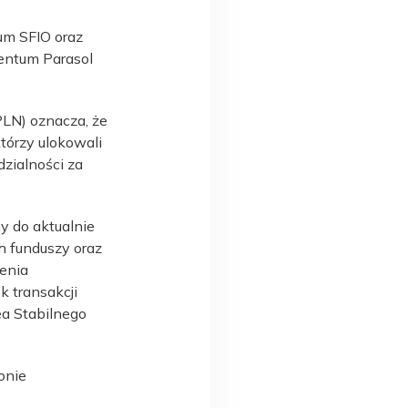
um SFIO oraz
ventum Parasol
LN) oznacza, że
którzy ulokowali
zialności za
y do aktualnie
 funduszy oraz
zenia
k transakcji
ea Stabilnego
onie