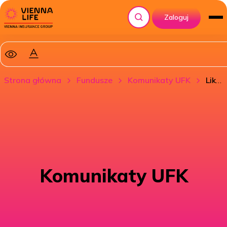
Zaloguj
Szukaj
Strona główna
Fundusze
Komunikaty UFK
Likwidacja UFK VL BGF Nutrition
Komunikaty UFK