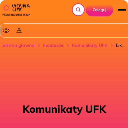
Zaloguj
Szukaj
Strona główna
Fundusze
Komunikaty UFK
Likwidacja Funduszu UFK – Santander Obligacji Skarbowych (PLN)
Komunikaty UFK