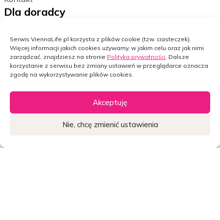
Dla doradcy
vLife Portal
Serwis ViennaLife.pl korzysta z plików cookie (tzw. ciasteczek).
CLife
Więcej informacji jakich cookies używamy, w jakim celu oraz jak nimi
Vportal
zarządzać, znajdziesz na stronie
Polityka prywatności
. Dalsze
korzystanie z serwisu bez zmiany ustawień w przeglądarce oznacza
Nasza Vienna
zgodę na wykorzystywanie plików cookies.
Cportal
Polisa24
Akceptuję
bPortal
Nota prawna
Nie, chcę zmienić ustawienia
Polityka prywatności
Widget
Widget
Widget
Ustawienia cookies
Dane osobowe
Bezpieczeństwo w internecie
Facebook
LinkedIn
Copyright © Vienna Life TU na Życie S.A.